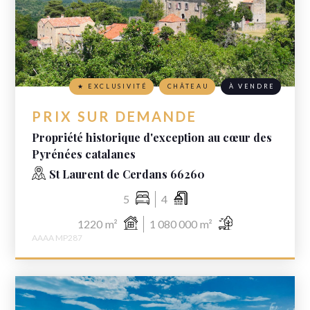
★ EXCLUSIVITÉ
CHÂTEAU
À VENDRE
PRIX SUR DEMANDE
Propriété historique d'exception au cœur des
Pyrénées catalanes
St Laurent de Cerdans 66260
5
4
1220
m²
1 080 000
m²
AAAA MP287