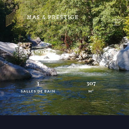
7
585 000 €
CHAMBRES
3
307
SALLES DE BAIN
M²
Slide 2 of 3.