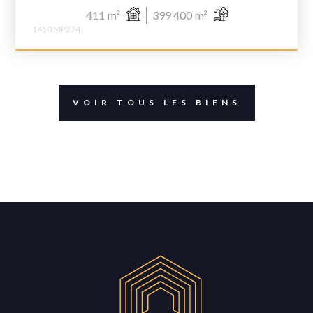
411
m²
399 400
m²
1450 MP274
VOIR TOUS LES BIENS